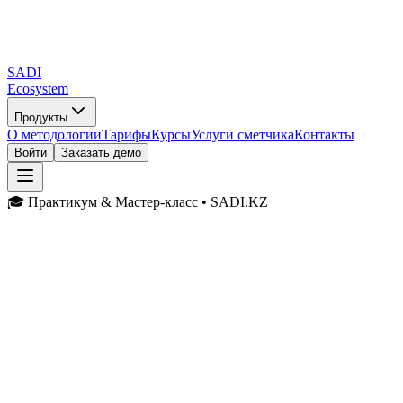
SADI
Ecosystem
Продукты
О методологии
Тарифы
Курсы
Услуги сметчика
Контакты
Войти
Заказать демо
🎓 Практикум & Мастер-класс • SADI.KZ