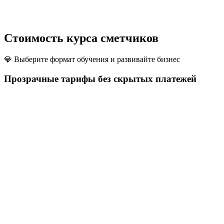
Стоимость курса сметчиков
💎 Выберите формат обучения и развивайте бизнес
Прозрачные тарифы без скрытых платежей
15 000 ₸
разовый доступ
✅
Запись мастер-класса (3 часа)
✅
Набор готовых AI-промптов для смет
✅
Доступ к AI-сметчику на 1 месяц
✕ Личные разборы чертежей