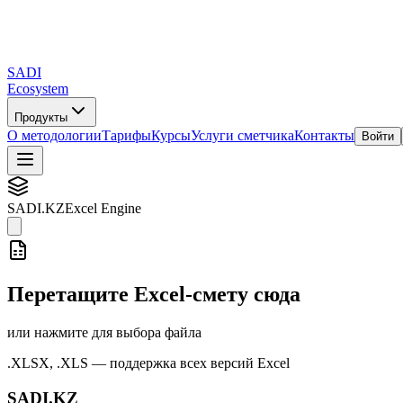
SADI
Ecosystem
Продукты
О методологии
Тарифы
Курсы
Услуги сметчика
Контакты
Войти
SADI
.KZ
Excel Engine
Перетащите Excel-смету сюда
или нажмите для выбора файла
.XLSX, .XLS — поддержка всех версий Excel
SADI.KZ