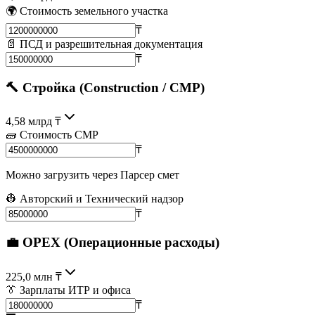
🌍 Стоимость земельного участка
₸
📄 ПСД и разрешительная документация
₸
🔨 Стройка (Construction / СМР)
4,58 млрд ₸
🧱 Стоимость СМР
₸
Можно загрузить через Парсер смет
👷 Авторский и Технический надзор
₸
💼 OPEX (Операционные расходы)
225,0 млн ₸
👔 Зарплаты ИТР и офиса
₸