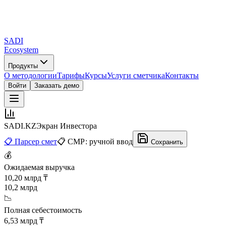
SADI
Ecosystem
Продукты
О методологии
Тарифы
Курсы
Услуги сметчика
Контакты
Войти
Заказать демо
SADI
.KZ
Экран Инвестора
📋 Парсер смет
📋 СМР: ручной ввод
Сохранить
💰
Ожидаемая выручка
10,20 млрд ₸
10,2 млрд
📉
Полная себестоимость
6,53 млрд ₸