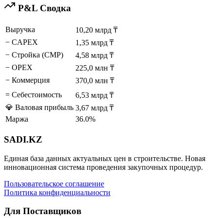
P&L Сводка
Выручка
10,20 млрд ₸
− CAPEX
1,35 млрд ₸
− Стройка (СМР)
4,58 млрд ₸
− OPEX
225,0 млн ₸
− Коммерция
370,0 млн ₸
= Себестоимость
6,53 млрд ₸
💎 Валовая прибыль
3,67 млрд ₸
Маржа
36.0%
SADI.KZ
Единая база данных актуальных цен в строительстве. Новая
инновационная система проведения закупочных процедур.
Пользовательское соглашение
Политика конфиденциальности
SADI AI
● Проверяем...
Для Поставщиков